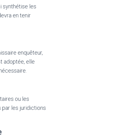
i synthétise les
devra en tenir
issaire enquêteur,
st adoptée, elle
nécessaire.
aires ou les
par les juridictions
e