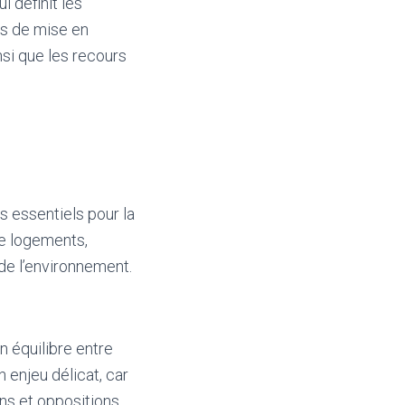
i définit les
és de mise en
si que les recours
s essentiels pour la
 de logements,
 de l’environnement.
n équilibre entre
n enjeu délicat, car
ns et oppositions.