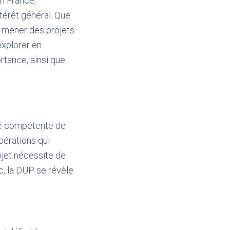
en France,
ntérêt général. Que
u mener des projets
explorer en
ortance, ainsi que
rité compétente de
pérations qui
rojet nécessite de
c, la DUP se révèle