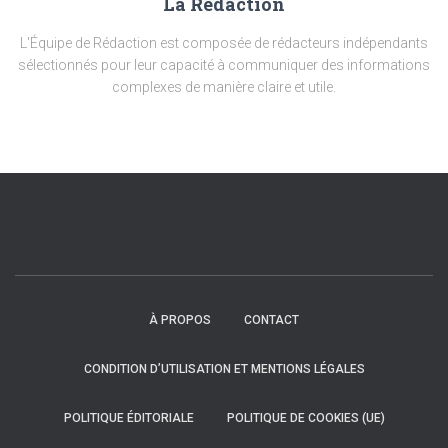
La Rédaction
L'Équipe de Rédaction est composée de rédacteurs indépendants
sélectionnés pour leur capacité à communiquer des informations
complexes de manière claire et utile.
À PROPOS
CONTACT
CONDITION D’UTILISATION ET MENTIONS LÉGALES
POLITIQUE ÉDITORIALE
POLITIQUE DE COOKIES (UE)