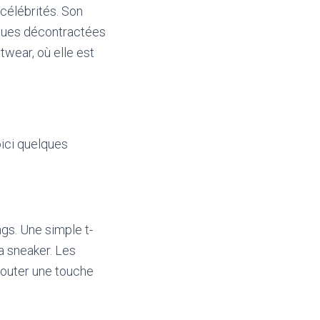
célébrités. Son
enues décontractées
twear, où elle est
oici quelques
gs. Une simple t-
la sneaker. Les
outer une touche