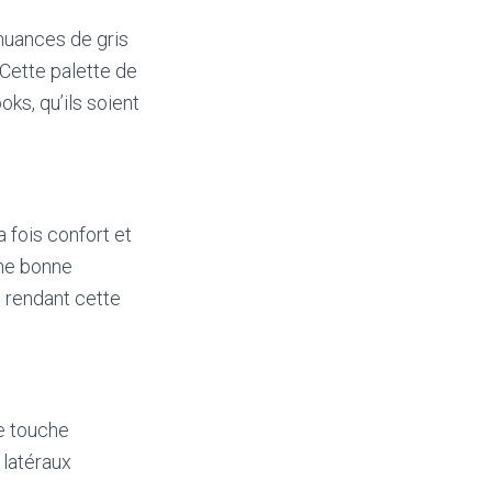
 nuances de gris
 Cette palette de
ks, qu’ils soient
a fois confort et
une bonne
, rendant cette
ne touche
 latéraux