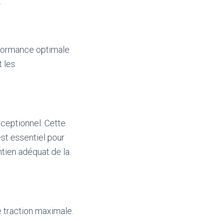
.
rformance optimale
t les
xceptionnel. Cette
est essentiel pour
ntien adéquat de la
 traction maximale.