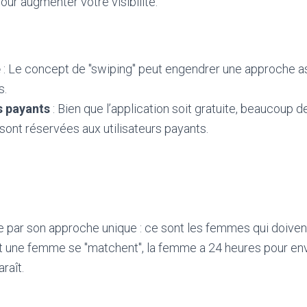
our augmenter votre visibilité.
é
: Le concept de "swiping" peut engendrer une approche as
s.
 payants
: Bien que l’application soit gratuite, beaucoup d
sont réservées aux utilisateurs payants.
 par son approche unique : ce sont les femmes qui doivent
t une femme se "matchent", la femme a 24 heures pour e
raît.