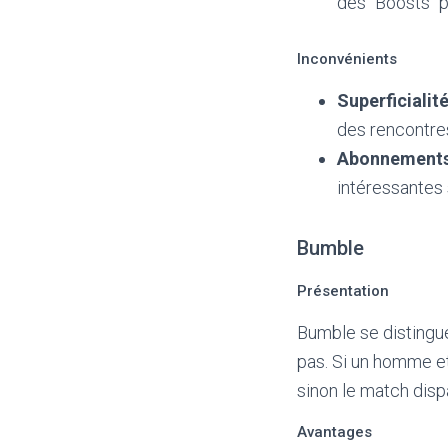
des "Boosts" p
Inconvénients
Superficialit
des rencontre
Abonnements
intéressantes 
Bumble
Présentation
Bumble se distingue
pas. Si un homme e
sinon le match dispa
Avantages