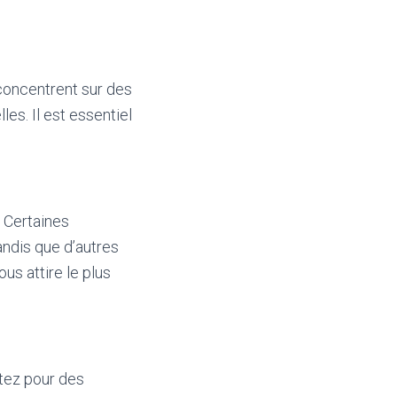
concentrent sur des
les. Il est essentiel
. Certaines
andis que d’autres
us attire le plus
ptez pour des