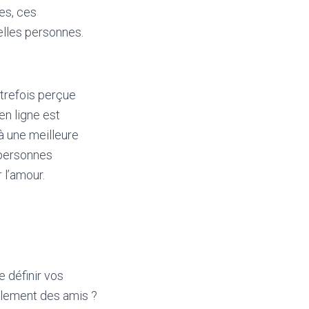
es, ces
elles personnes.
utrefois perçue
n ligne est
à une meilleure
 personnes
 l’amour.
e définir vos
mplement des amis ?