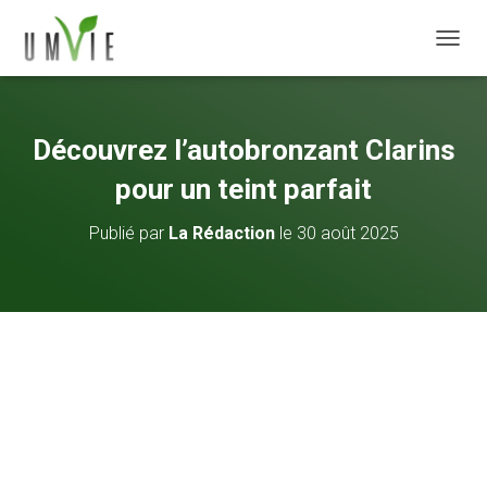
DÉPLI
Découvrez l’autobronzant Clarins
pour un teint parfait
Publié par
La Rédaction
le
30 août 2025