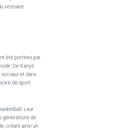
du vestiaire
ont été portées par
a mode. De Kanye
x sociaux et dans
oire de sport.
asketball. Leur
es générations de
, créant ainsi un