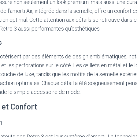
e assure non seulement un look premium, mais aussi une dura
 de l’amorti Air, intégrée dans la semelle, offre un confort 
tien optimal. Cette attention aux détails se retrouve dans
 Retro 3 aussi performantes qu’esthétiques.
s
actérisent par des éléments de design emblématiques, n
t les perforations sur le côté. Les œillets en métal et l
touche de luxe, tandis que les motifs de la semelle extéri
raction optimales. Chaque détail a été soigneusement pens
ende le simple accessoire de mode.
et Confort
n
 atouts des Retro 3 est leur système d’amorti. La technolog