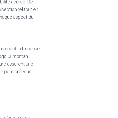
bilité accrue. De
exceptionnel tout en
 chaque aspect du
otamment la fameuse
e logo Jumpman
eure assurent une
é pour créer un
ie Air, intégrée