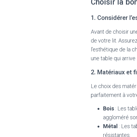
Choisir la bo
1. Considérer l’
Avant de choisir un
de votre lit. Assure
l’esthétique de la c
une table qui arriv
2. Matériaux et f
Le choix des matéri
parfaitement à votr
Bois
: Les tabl
aggloméré son
Métal
: Les ta
résistantes.