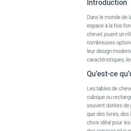
Introduction
Dans le monde de la
espace à la fois fo
chevet jouent un rô
nombreuses options 
leur design moderne
caractéristiques, l
Qu’est-ce qu’
Les tables de chev
cubique ou rectangu
souvent dotées de p
que des livres, des 
choix idéal pour le
des espaces plus g