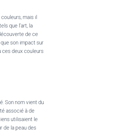
ouleurs, mais il
s que l’art, la
 découverte de ce
si que son impact sur
ù ces deux couleurs
ité. Son nom vient du
a été associé à de
ens utilisaient le
ur de la peau des