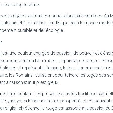
erre et à l’agriculture.
 le vert a également eu des connotations plus sombres. Au M
 jalousie et à la trahison, tandis que dans le monde modern
pement durable et de l’écologie.
e
i, est une couleur chargée de passion, de pouvoir et d’éner
n nom vient du latin "ruber". Depuis la préhistoire, le roug
liques : il représentait le sang, le feu, la guerre, mais auss
uité, les Romains l’utilisaient pour teindre les toges des s
t ainsi son statut prestigieux.
ent une couleur très présente dans les traditions culturell
st synonyme de bonheur et de prospérité, et est souvent ut
a religion chrétienne, le rouge est associé à la passion du