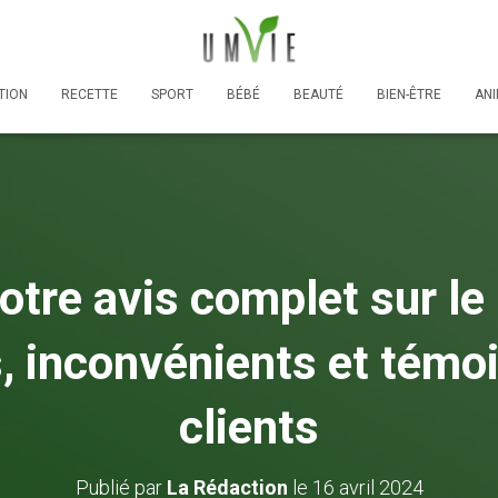
TION
RECETTE
SPORT
BÉBÉ
BEAUTÉ
BIEN-ÊTRE
AN
tre avis complet sur le l
, inconvénients et témo
clients
Publié par
La Rédaction
le
16 avril 2024