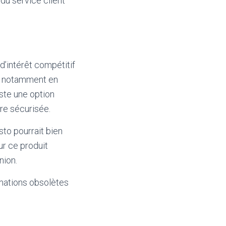
 du service client
 d’intérêt compétitif
e, notamment en
este une option
re sécurisée.
sto pourrait bien
ur ce produit
nion.
mations obsolètes