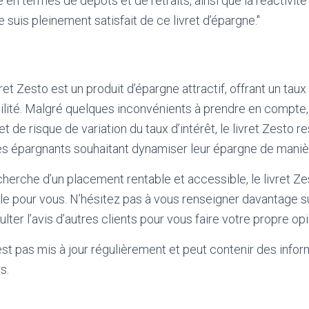
e en termes de dépôts et de retraits, ainsi que la réactivité
 suis pleinement satisfait de ce livret d’épargne."
vret Zesto est un produit d’épargne attractif, offrant un taux
bilité. Malgré quelques inconvénients à prendre en compt
et de risque de variation du taux d’intérêt, le livret Zesto r
es épargnants souhaitant dynamiser leur épargne de maniè
cherche d’un placement rentable et accessible, le livret Ze
éale pour vous. N’hésitez pas à vous renseigner davantage s
lter l’avis d’autres clients pour vous faire votre propre opi
'est pas mis à jour régulièrement et peut contenir
des infor
s.