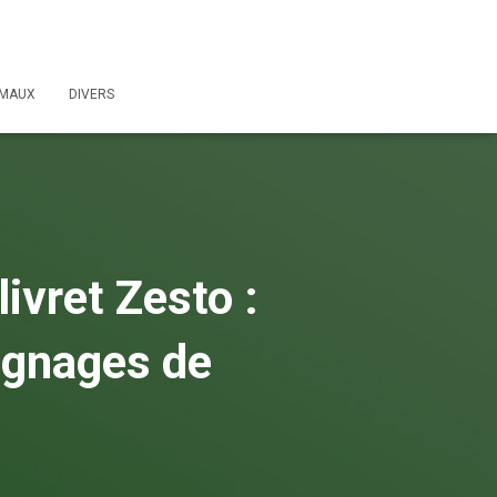
IMAUX
DIVERS
ivret Zesto :
ignages de