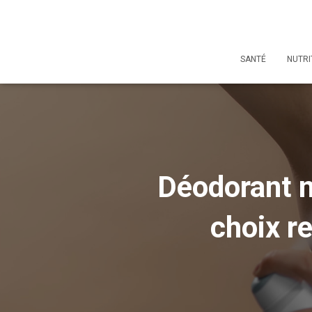
SANTÉ
NUTRI
Déodorant na
choix r