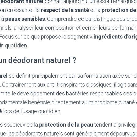
éodorant naturel
connaît aujourd’hui un essor remarquabl
n croissante : le
respect de la santé
et la
protection de
s à
peaux sensibles
. Comprendre ce qui distingue ces prod
nnels, analyser leur composition et cerner leurs performa
. Focus sur ce que propose le segment «
ingrédients d’ori
in quotidien.
un déodorant naturel ?
rel
se définit principalement par sa formulation axée sur 
. Contrairement aux anti-transpirants classiques, il agit san
limite le développement des bactéries responsables des o
fondamentale bénéficie directement au microbiome cutané 
é
lors de l’usage quotidien.
 soucieux de la
protection de la peau
tendent à privilégi
e les déodorants naturels sont généralement dépourvus 