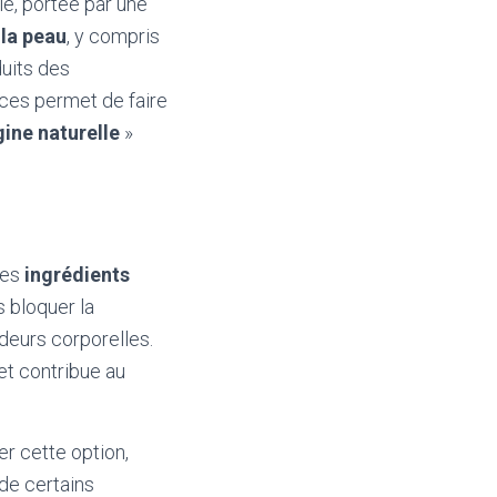
e, portée par une
 la peau
, y compris
uits des
nces permet de faire
gine naturelle
»
des
ingrédients
s bloquer la
deurs corporelles.
et contribue au
er cette option,
de certains