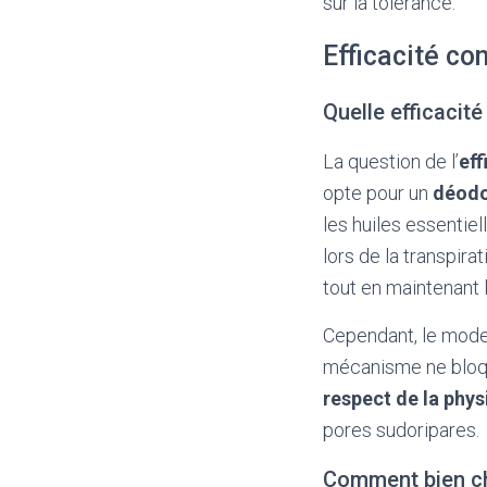
sur la tolérance.
Efficacité co
Quelle efficacité
La question de l’
eff
opte pour un
déodo
les huiles essentie
lors de la transpira
tout en maintenant 
Cependant, le mode 
mécanisme ne bloque
respect de la phys
pores sudoripares.
Comment bien ch