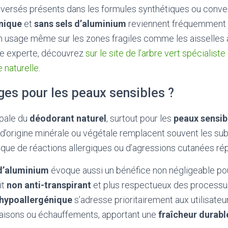
ersés présents dans les formules synthétiques ou conven
nique
et
sans sels d’aluminium
reviennent fréquemment 
un usage même sur les zones fragiles comme les aisselles
e experte, découvrez
sur le site de l’arbre vert spécialis
e naturelle
.
ges pour les peaux sensibles ?
pale du
déodorant naturel
, surtout pour les
peaux sensib
 d’origine minérale ou végétale remplacent souvent les sub
risque de réactions allergiques ou d’agressions cutanées ré
 d’aluminium
évoque aussi un bénéfice non négligeable po
it
non anti-transpirant
et plus respectueux des processus
hypoallergénique
s’adresse prioritairement aux utilisateu
aisons ou échauffements, apportant une
fraîcheur durabl