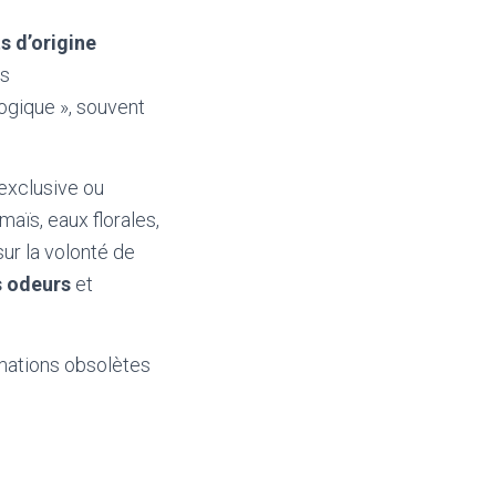
s d’origine
ns
ogique », souvent
 exclusive ou
maïs, eaux florales,
sur la volonté de
s odeurs
et
mations obsolètes