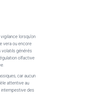
vigilance lorsqu’on
loe vera ou encore
s volatils générés
régulation olfactive
ée.
assiques, car aucun
èle attentive au
n intempestive des