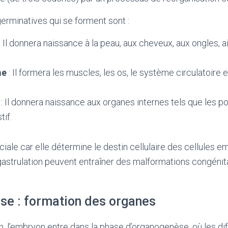
erminatives qui se forment sont :
: Il donnera naissance à la peau, aux cheveux, aux ongles, 
me
: Il formera les muscles, les os, le système circulatoire 
: Il donnera naissance aux organes internes tels que les po
if.
ciale car elle détermine le destin cellulaire des cellules 
gastrulation peuvent entraîner des malformations congéni
se : formation des organes
on, l’embryon entre dans la phase d’organogenèse, où les di