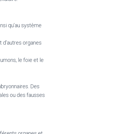
ainsi qu’au système
et d’autres organes
umons, le foie et le
embryonnaires. Des
tales ou des fausses
fférents organes et