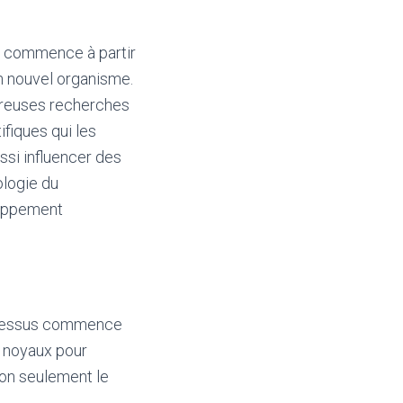
i commence à partir
un nouvel organisme.
breuses recherches
fiques qui les
ssi influencer des
ologie du
loppement
rocessus commence
s noyaux pour
non seulement le