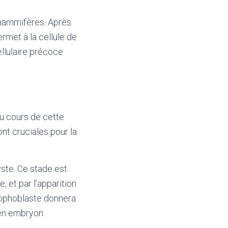
 mammifères. Après
rmet à la cellule de
ellulaire précoce
Au cours de cette
ont cruciales pour la
yste. Ce stade est
, et par l’apparition
trophoblaste donnera
 en embryon.