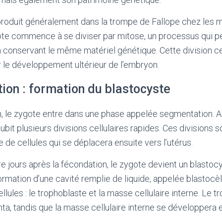
produit généralement dans la trompe de Fallope chez les
ote commence à se diviser par mitose, un processus qui pe
en conservant le même matériel génétique. Cette division c
r le développement ultérieur de l’embryon.
ion : formation du blastocyste
ion, le zygote entre dans une phase appelée segmentation. 
ubit plusieurs divisions cellulaires rapides. Ces divisions s
 de cellules qui se déplacera ensuite vers l’utérus.
re jours après la fécondation, le zygote devient un blastoc
ormation d’une cavité remplie de liquide, appelée blastocèle
llules : le trophoblaste et la masse cellulaire interne. Le 
ta, tandis que la masse cellulaire interne se développera