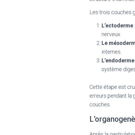
Les trois couches g
L’ectoderme
nerveux.
Le mésoder
internes.
L’endoderme
système digest
Cette étape est cru
erreurs pendant la 
couches.
L’organogenè
Après la gastrulati