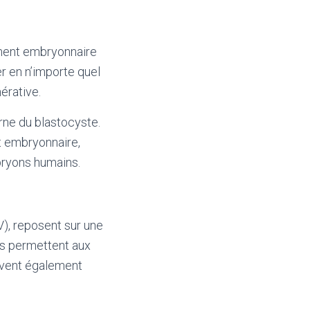
ement embryonnaire
er en n’importe quel
érative.
rne du blastocyste.
 embryonnaire,
bryons humains.
V), reposent sur une
s permettent aux
lèvent également