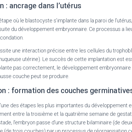
n : ancrage dans l’utérus
’étape où le blastocyste s’implante dans la paroi de l’utér
rsuite du développement embryonnaire. Ce processus a lie
écondation.
site une interaction précise entre les cellules du trophobl
muqueuse utérine). Le succès de cette implantation est essen
mplante pas correctement, le développement embryonnaire 
ausse couche peut se produire.
ion : formation des couches germinative
 l’une des étapes les plus importantes du développement e
ment entre la troisième et la quatrième semaine de gestat
ade, l’embryon passe d’une structure bilaminaire (de deu
re (de trois couches) par un processus de réorganisation ce