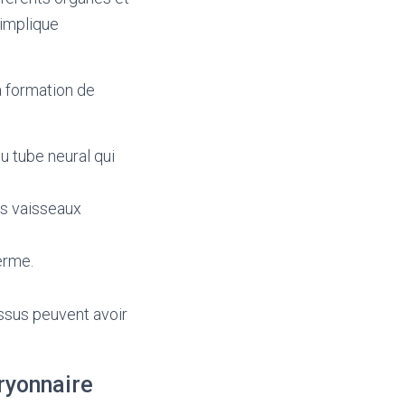
implique
a formation de
u tube neural qui
es vaisseaux
erme.
ssus peuvent avoir
ryonnaire