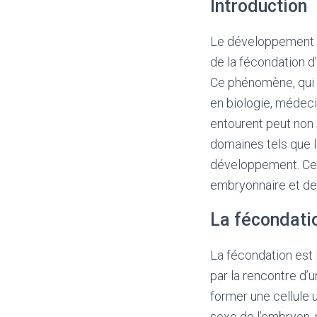
Introduction
Le développement e
de la fécondation d
Ce phénomène, qui 
en biologie, médeci
entourent peut non 
domaines tels que l
développement. Cet
embryonnaire et des
La fécondatio
La fécondation es
par la rencontre d’
former une cellule 
sexe de l’embryon,