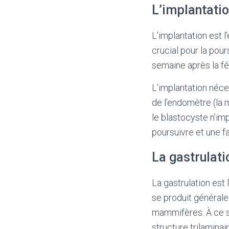
L’implantatio
L’implantation est l
crucial pour la pou
semaine après la f
L’implantation néces
de l’endomètre (la 
le blastocyste n’i
poursuivre et une f
La gastrulat
La gastrulation est
se produit générale
mammifères. À ce st
structure trilaminai