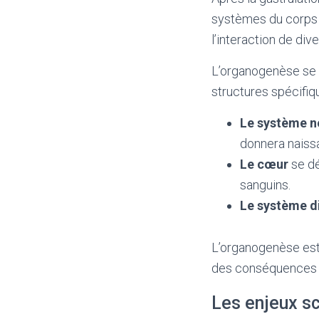
systèmes du corps
l’interaction de di
L’organogenèse se 
structures spécifiq
Le système n
donnera naissa
Le cœur
se dé
sanguins.
Le système di
L’organogenèse est
des conséquences gr
Les enjeux s