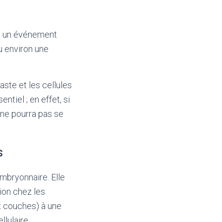
us, un événement
u environ une
aste et les cellules
tiel ; en effet, si
ne pourra pas se
s
mbryonnaire. Elle
ion chez les
x couches) à une
llulaire.