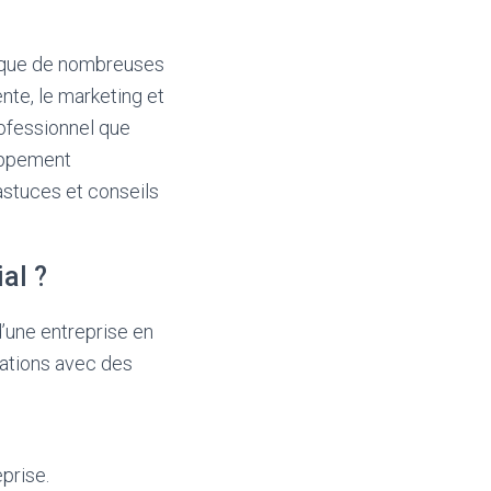
l que de nombreuses
nte, le marketing et
rofessionnel que
loppement
astuces et conseils
al ?
’une entreprise en
lations avec des
eprise.