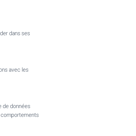
ider dans ses
ions avec les
se de données
es comportements