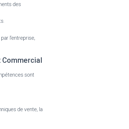
ments des
ts.
ar l’entreprise,
t Commercial
ompétences sont
hniques de vente, la