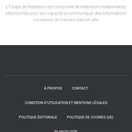
L'Équipe de Rédaction est composée de rédacteurs indépendants
sélectionnés pour leur capacité à communiquer des informations
complexes de manière claire et utile.
À PROPOS
CONTACT
CONDITION D’UTILISATION ET MENTIONS LÉGALES
POLITIQUE ÉDITORIALE
POLITIQUE DE COOKIES (UE)
PLAN DU SITE