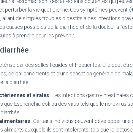
ouleur à l’estomac sont des affections courantes qui peuven
t perturber la vie quotidienne. Ces symptômes peuvent êt
 allant de simples troubles digestifs à des infections grave
s causes possibles de la diarrhée et de la douleur à l’esto
sures à prendre pour les prévenir.
 diarrhée
ctérise par des selles liquides et fréquentes. Elle peut ê
s, de ballonnements et d’une sensation générale de malai
 la diarrhée :
ctériennes et virales
: Les infections gastro-intestinales
es que Escherichia coli ou des virus tels que le norovirus 
diarrhée.
alimentaires
: Certains individus peuvent développer une 
liments auxquels ils sont intolérants, tels que le lactose 