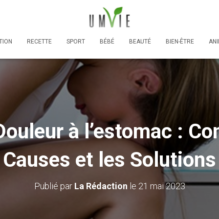
TION
RECETTE
SPORT
BÉBÉ
BEAUTÉ
BIEN-ÊTRE
AN
Douleur à l’estomac : C
Causes et les Solutions
Publié par
La Rédaction
le
21 mai 2023