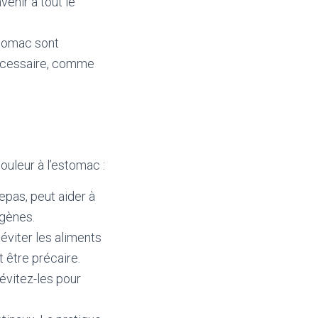
enir à tout le
estomac sont
nécessaire, comme
ouleur à l’estomac :
epas, peut aider à
ogènes.
éviter les aliments
 être précaire.
 évitez-les pour