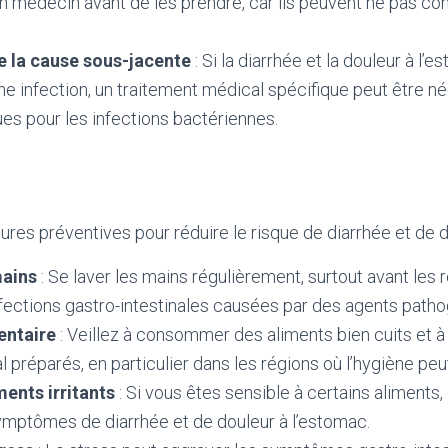
n médecin avant de les prendre, car ils peuvent ne pas conv
e la cause sous-jacente
: Si la diarrhée et la douleur à l’
ne infection, un traitement médical spécifique peut être 
ues pour les infections bactériennes.
res préventives pour réduire le risque de diarrhée et de d
ains
: Se laver les mains régulièrement, surtout avant les r
nfections gastro-intestinales causées par des agents path
entaire
: Veillez à consommer des aliments bien cuits et à 
 préparés, en particulier dans les régions où l’hygiène peut
ments irritants
: Si vous êtes sensible à certains aliments,
ymptômes de diarrhée et de douleur à l’estomac.