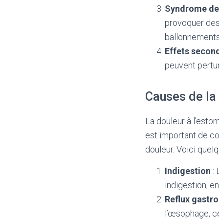
Syndrome de l
provoquer des
ballonnements
Effets secon
peuvent perturb
Causes de la
La douleur à l’esto
est important de co
douleur. Voici quel
Indigestion
: 
indigestion, e
Reflux gastr
l’œsophage, ce