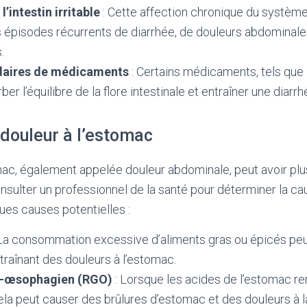
’intestin irritable
: Cette affection chronique du système
 épisodes récurrents de diarrhée, de douleurs abdominale
.
daires de médicaments
: Certains médicaments, tels que l
er l’équilibre de la flore intestinale et entraîner une diarrh
 douleur à l’estomac
mac, également appelée douleur abdominale, peut avoir plusi
nsulter un professionnel de la santé pour déterminer la ca
ques causes potentielles :
La consommation excessive d’aliments gras ou épicés pe
ntraînant des douleurs à l’estomac.
o-œsophagien (RGO)
: Lorsque les acides de l’estomac r
la peut causer des brûlures d’estomac et des douleurs à la