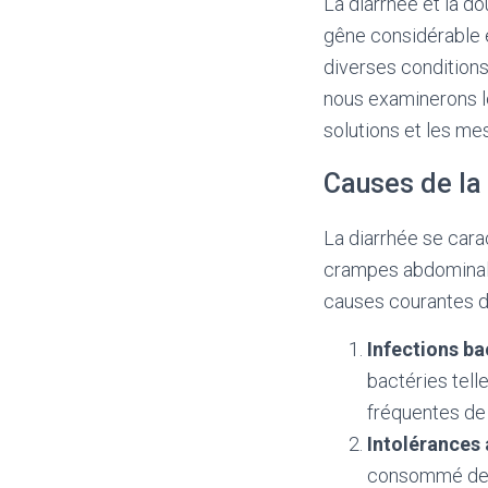
La diarrhée et la d
gêne considérable e
diverses conditions,
nous examinerons le
solutions et les me
Causes de la
La diarrhée se cara
crampes abdominale
causes courantes de
Infections ba
bactéries tell
fréquentes de 
Intolérances 
consommé des a