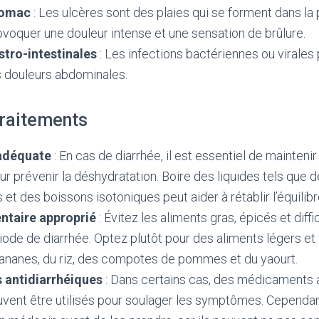
tomac
: Les ulcères sont des plaies qui se forment dans la 
ovoquer une douleur intense et une sensation de brûlure.
stro-intestinales
: Les infections bactériennes ou virale
 douleurs abdominales.
traitements
adéquate
: En cas de diarrhée, il est essentiel de mainteni
ur prévenir la déshydratation. Boire des liquides tels que de
s et des boissons isotoniques peut aider à rétablir l’équilib
ntaire approprié
: Évitez les aliments gras, épicés et diffi
iode de diarrhée. Optez plutôt pour des aliments légers et 
bananes, du riz, des compotes de pommes et du yaourt.
antidiarrhéiques
: Dans certains cas, des médicaments a
uvent être utilisés pour soulager les symptômes. Cependant