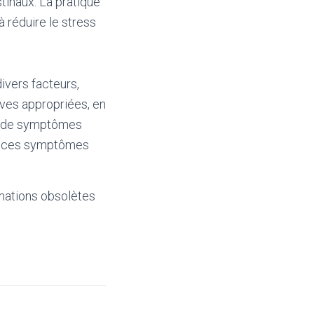
tinaux. La pratique
 réduire le stress
ivers facteurs,
ives appropriées, en
as de symptômes
ger ces symptômes
mations obsolètes