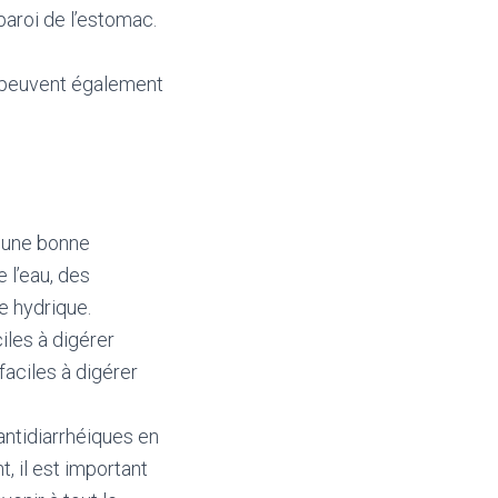
paroi de l’estomac.
s peuvent également
r une bonne
 l’eau, des
re hydrique.
ciles à digérer
faciles à digérer
ntidiarrhéiques en
, il est important