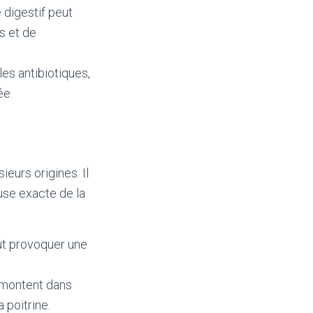
 digestif peut
s et de
es antibiotiques,
ée.
eurs origines. Il
use exacte de la
ut provoquer une
emontent dans
 poitrine.