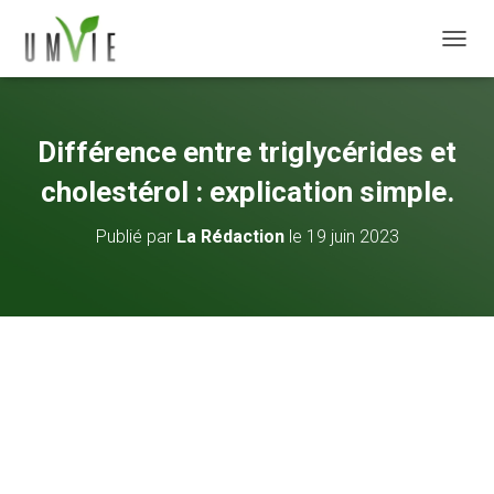
DÉPLI
Différence entre triglycérides et
cholestérol : explication simple.
Publié par
La Rédaction
le
19 juin 2023