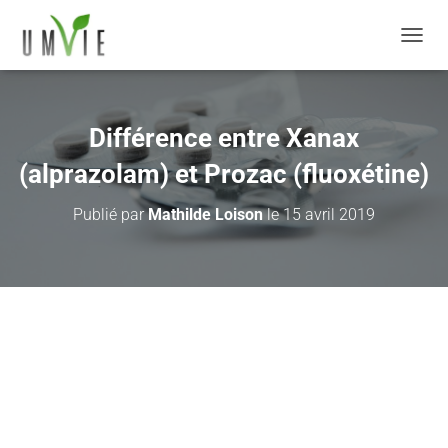
DÉPLI
Différence entre Xanax
(alprazolam) et Prozac (fluoxétine)
Publié par
Mathilde Loison
le
15 avril 2019