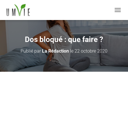
DÉPLI
Dos bloqué : que faire ?
Publié par
La Rédaction
le
22 octobre 2020