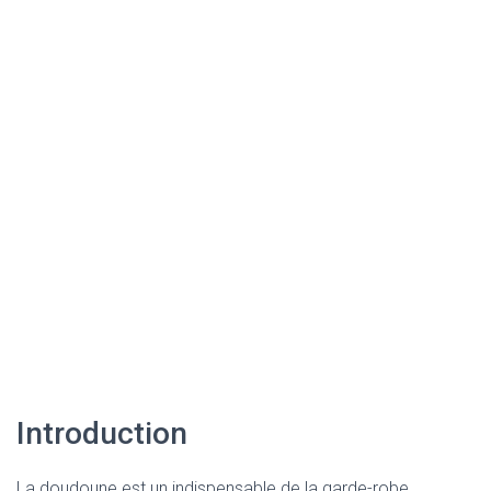
Introduction
La doudoune est un indispensable de la garde-robe