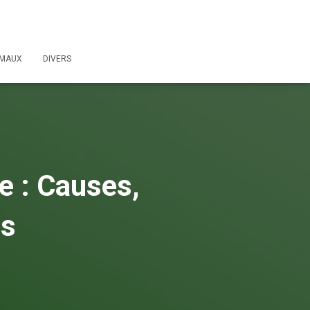
IMAUX
DIVERS
e : Causes,
ts