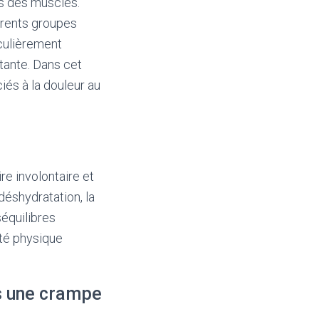
s des muscles.
érents groupes
iculièrement
stante. Dans cet
iés à la douleur au
e involontaire et
déshydratation, la
séquilibres
ité physique
ès une crampe