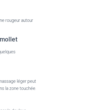
une rougeur autour
 mollet
quelques
 massage léger peut
ans la zone touchée.