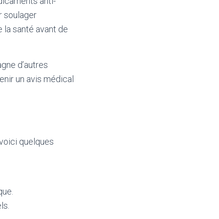
édicaments anti-
r soulager
 la santé avant de
agne d’autres
nir un avis médical
voici quelques
que.
ls.