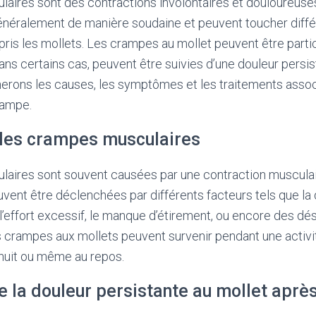
aires sont des contractions involontaires et douloureuse
généralement de manière soudaine et peuvent toucher diff
ris les mollets. Les crampes au mollet peuvent être part
dans certains cas, peuvent être suivies d’une douleur persi
nerons les causes, les symptômes et les traitements assoc
rampe.
les crampes musculaires
aires sont souvent causées par une contraction musculair
uvent être déclenchées par différents facteurs tels que la 
 l’effort excessif, le manque d’étirement, ou encore des dé
s crampes aux mollets peuvent survenir pendant une activ
 nuit ou même au repos.
e la douleur persistante au mollet apr