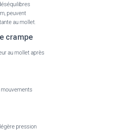
déséquilibres
um, peuvent
ante au mollet.
ne crampe
eur au mollet après
les mouvements
 légère pression