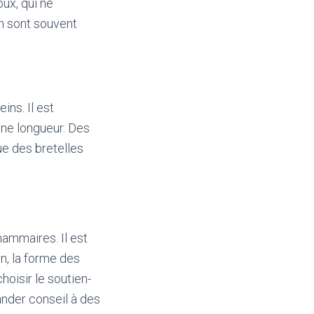
ux, qui ne
n sont souvent
ins. Il est
onne longueur. Des
ue des bretelles
mammaires. Il est
en, la forme des
hoisir le soutien-
ander conseil à des