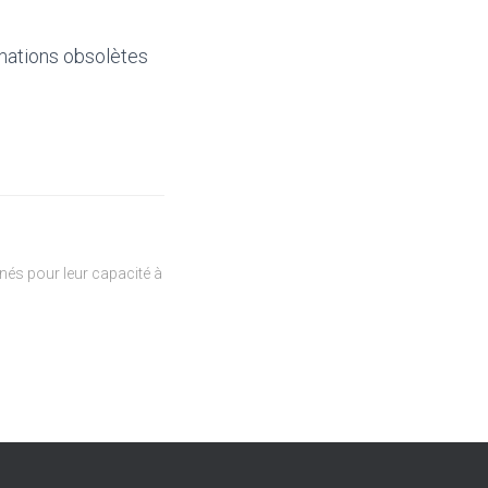
mations obsolètes
és pour leur capacité à