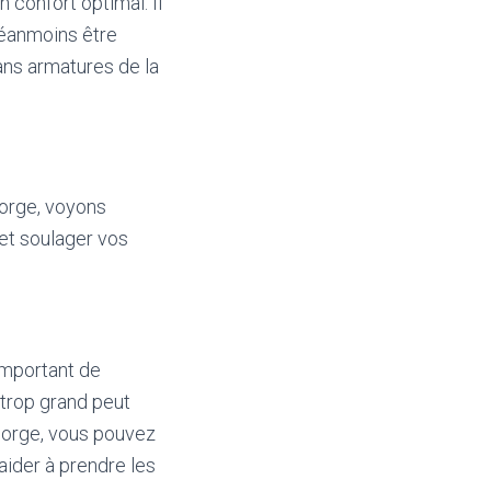
 confort optimal. Il
néanmoins être
ans armatures de la
gorge, voyons
et soulager vos
 important de
 trop grand peut
gorge, vous pouvez
aider à prendre les