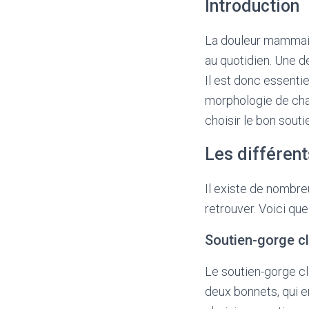
Introduction
La douleur mammair
au quotidien. Une d
Il est donc essentie
morphologie de cha
choisir le bon sout
Les différen
Il existe de nombreu
retrouver. Voici qu
Soutien-gorge c
Le soutien-gorge cl
deux bonnets, qui en