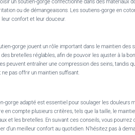
sir un soutien-gorge confectionné dans des matériaux do
rritation ou de démangeaisons. Les soutiens-gorge en coto
eur confort et leur douceur.
tien-gorge jouent un rôle important dans le maintien des se
 des bretelles réglables, afin de pouvoir les ajuster à la b
ées peuvent entraîner une compression des seins, tandis q
ne pas offrir un maintien suffisant.
en-gorge adapté est essentiel pour soulager les douleurs 
 en compte plusieurs critères, tels que la taille, le mainti
ux et les bretelles. En suivant ces conseils, vous pourrez c
iter d’un meilleur confort au quotidien. N’hésitez pas à dem