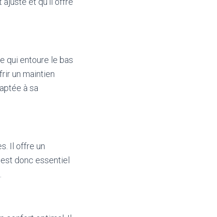
 ajusté et qu’il offre
e qui entoure le bas
rir un maintien
daptée à sa
. Il offre un
l est donc essentiel
.