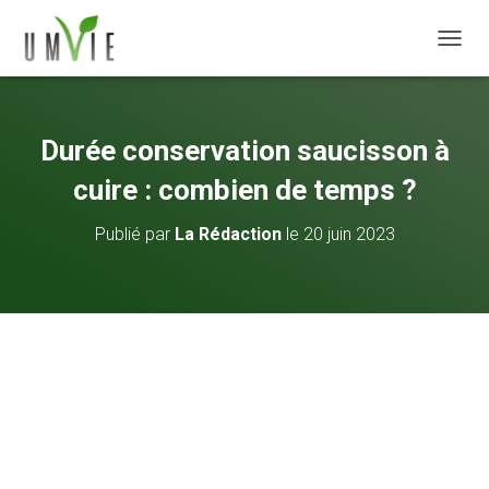
DÉPLI
Durée conservation saucisson à
cuire : combien de temps ?
Publié par
La Rédaction
le
20 juin 2023