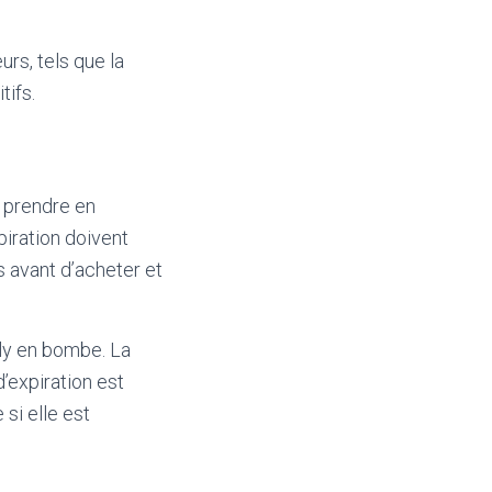
rs, tels que la
tifs.
à prendre en
piration doivent
s avant d’acheter et
lly en bombe. La
’expiration est
si elle est