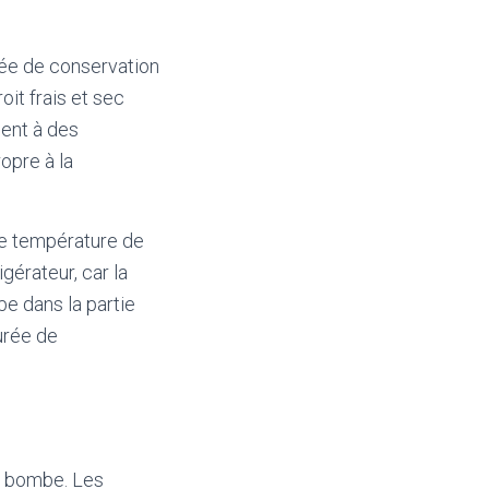
rée de conservation
oit frais et sec
ment à des
opre à la
ne température de
gérateur, car la
be dans la partie
urée de
en bombe. Les