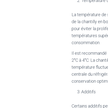
Température 
La température de s
de la chantilly en 
pour éviter la proli
températures supéri
consommation.
Il est recommandé d
2°C à 4°C. La chanti
température fluctue
centrale du réfrigé
conservation optim
Additifs
Certains additifs p