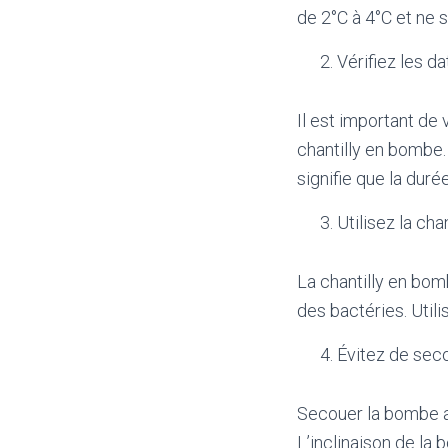
de 2°C à 4°C et ne s
Vérifiez les da
Il est important de 
chantilly en bombe.
signifie que la dur
Utilisez la ch
La chantilly en bomb
des bactéries. Utili
Évitez de sec
Secouer la bombe av
L’inclinaison de la 