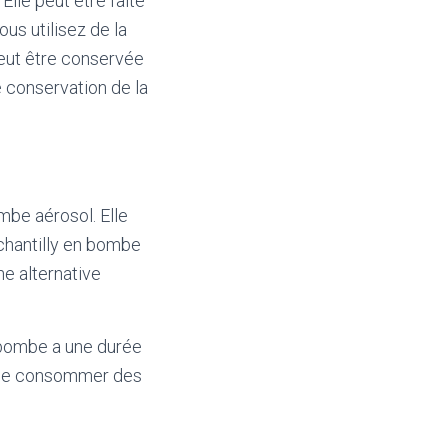
Elle peut être faite
s utilisez de la
peut être conservée
e conservation de la
mbe aérosol. Elle
 chantilly en bombe
e alternative
 bombe a une durée
er de consommer des