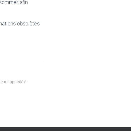
nsommer, afin
mations obsolètes
eur capacité à