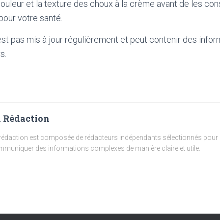
 couleur et la texture des choux à la crème avant de les co
 pour votre santé.
'est pas mis à jour régulièrement et peut contenir
des infor
s.
 Rédaction
rédaction est composée de rédacteurs indépendants sélectionnés pour l
muniquer des informations complexes de manière claire et utile.