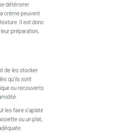
se détériorer
 la crème peuvent
exture. Il est donc
eur préparation,
t de les stocker
ès qu’ils sont
tique ou recouverts
umidité.
 les faire s’aplatir
ssiette ou un plat,
 adéquate.