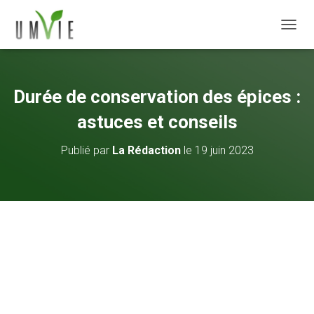
DÉPLI
Durée de conservation des épices :
astuces et conseils
Publié par
La Rédaction
le
19 juin 2023