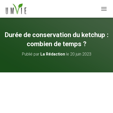
DÉPLI
Durée de conservation du ketchup :
combien de temps ?
Publié par
La Rédaction
le
20 juin 2023