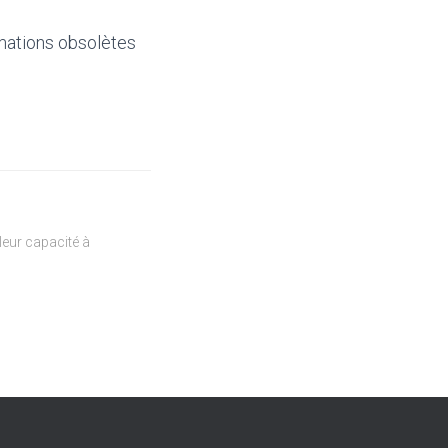
mations obsolètes
eur capacité à