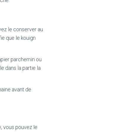
èche.
vez le conserver au
fie que le kouign
apier parchemin ou
e dans la partie la
maine avant de
, vous pouvez le