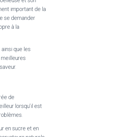
moelleuse et son
ément important de la
 de se demander
pre à la
ainsi que les
 meilleures
saveur.
rée de
lleur lorsqu’il est
problèmes.
r en sucre et en