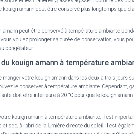
Le sucre et les matières grasses agissent comme des cons
 le kouign amann peut être conservé plus longtemps que d’
gn amann peut être conservé à température ambiante penda
i vous voulez prolonger sa durée de conservation, vous po
au congélateur.
 du kouign amann à température ambia
 manger votre kouign amann dans les deux à trois jours su
ouvez le conserver à température ambiante. Cependant, gar
ante doit être inférieure à 20 °C pour que le kouign amann
otre kouign amann à température ambiante, il est importa
s et sec, à l’abri de la lumière directe du soleil. Il est égal