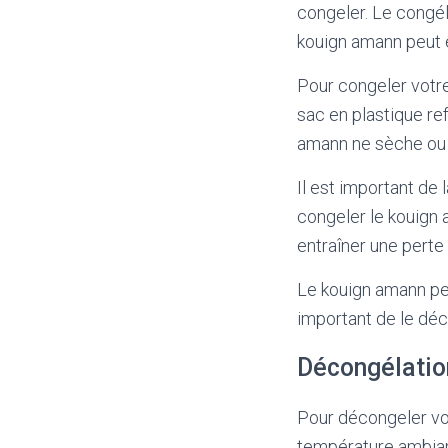
congeler. Le congél
kouign amann peut ê
Pour congeler votr
sac en plastique re
amann ne sèche ou 
Il est important de
congeler le kouign a
entraîner une perte
Le kouign amann peu
important de le dé
Décongélatio
Pour décongeler vot
température ambian