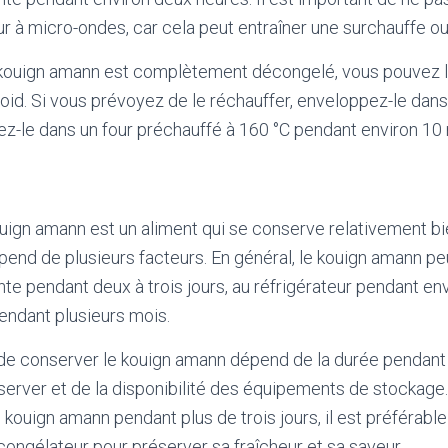
r à micro-ondes, car cela peut entraîner une surchauffe ou
 kouign amann est complètement décongelé, vous pouvez l
roid. Si vous prévoyez de le réchauffer, enveloppez-le dans
ez-le dans un four préchauffé à 160 °C pendant environ 10
ouign amann est un aliment qui se conserve relativement bi
end de plusieurs facteurs. En général, le kouign amann pe
e pendant deux à trois jours, au réfrigérateur pendant e
endant plusieurs mois.
 de conserver le kouign amann dépend de la durée pendant 
erver et de la disponibilité des équipements de stockage. 
 kouign amann pendant plus de trois jours, il est préférabl
 congélateur pour préserver sa fraîcheur et sa saveur.