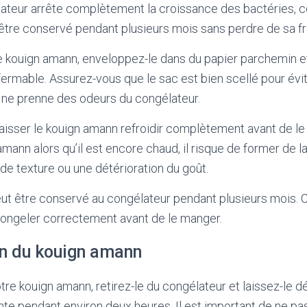
ateur arrête complètement la croissance des bactéries, ce 
tre conservé pendant plusieurs mois sans perdre de sa fr
e kouign amann, enveloppez-le dans du papier parchemin et
fermable. Assurez-vous que le sac est bien scellé pour évit
ne prenne des odeurs du congélateur.
 laisser le kouign amann refroidir complètement avant de le
mann alors qu’il est encore chaud, il risque de former de l
 de texture ou une détérioration du goût.
t être conservé au congélateur pendant plusieurs mois. C
congeler correctement avant de le manger.
n du kouign amann
re kouign amann, retirez-le du congélateur et laissez-le d
te pendant environ deux heures. Il est important de ne pa