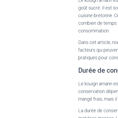
Le kouign amann est
goût sucré. Il est s
cuisine bretonne. C
combien de temps l
consommation.
Dans cet article, n
facteurs qui peuven
pratiques pour cons
Durée de con
Le kouign amann est
conservation dépend
mangé frais, mais i
La durée de conser