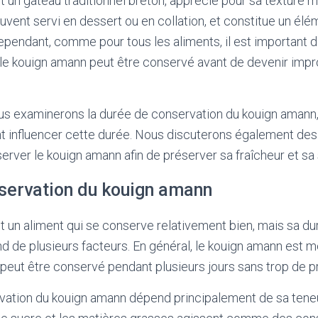
 un gâteau traditionnel breton, apprécié pour sa texture 
ouvent servi en dessert ou en collation, et constitue un él
ependant, comme pour tous les aliments, il est important
e kouign amann peut être conservé avant de devenir impro
ous examinerons la durée de conservation du kouign amann, 
t influencer cette durée. Nous discuterons également des
erver le kouign amann afin de préserver sa fraîcheur et sa 
servation du kouign amann
 un aliment qui se conserve relativement bien, mais sa du
 de plusieurs facteurs. En général, le kouign amann est mei
l peut être conservé pendant plusieurs jours sans trop de 
vation du kouign amann dépend principalement de sa teneu