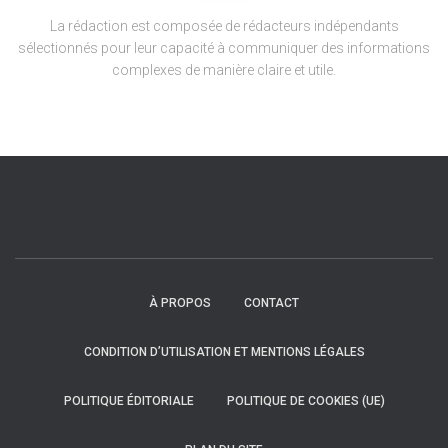
La rédaction est composée de rédacteurs indépendants
sélectionnés pour leur capacité à communiquer des informations
complexes de manière claire et utile.
À PROPOS
CONTACT
CONDITION D’UTILISATION ET MENTIONS LÉGALES
POLITIQUE ÉDITORIALE
POLITIQUE DE COOKIES (UE)