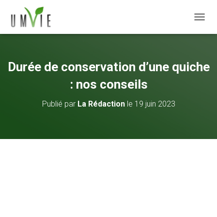
DÉPLI
Durée de conservation d’une quiche
: nos conseils
Publié par
La Rédaction
le
19 juin 2023