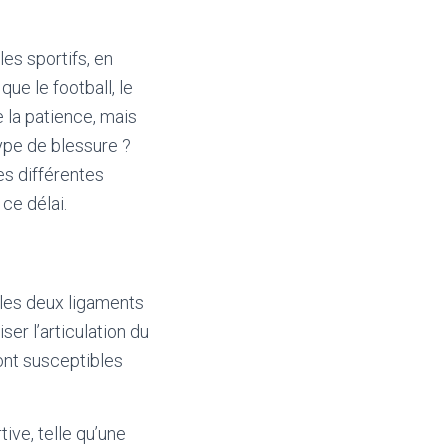
es sportifs, en
ue le football, le
e la patience, mais
ype de blessure ?
es différentes
ce délai.
 les deux ligaments
ser l’articulation du
ont susceptibles
ive, telle qu’une