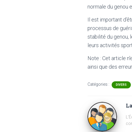
normale du genou et
Il est important d’
processus de guériso
stabilité du genou,
leurs activités spor
Note : Cet article n
ainsi que des erreur
Catégories :
DIVERS
La
L'É
com