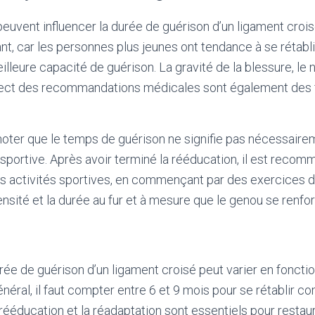
peuvent influencer la durée de guérison d’un ligament crois
ant, car les personnes plus jeunes ont tendance à se rétabl
illeure capacité de guérison. La gravité de la blessure, le n
pect des recommandations médicales sont également des 
 noter que le temps de guérison ne signifie pas nécessaire
é sportive. Après avoir terminé la rééducation, il est rec
s activités sportives, en commençant par des exercices de
ensité et la durée au fur et à mesure que le genou se renfo
urée de guérison d’un ligament croisé peut varier en foncti
énéral, il faut compter entre 6 et 9 mois pour se rétablir 
la rééducation et la réadaptation sont essentiels pour restau