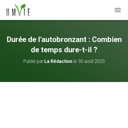
DÉPLI
Durée de l’autobronzant : Combien
de temps dure-t-il ?
Publié par
La Rédaction
le
30 août 2025