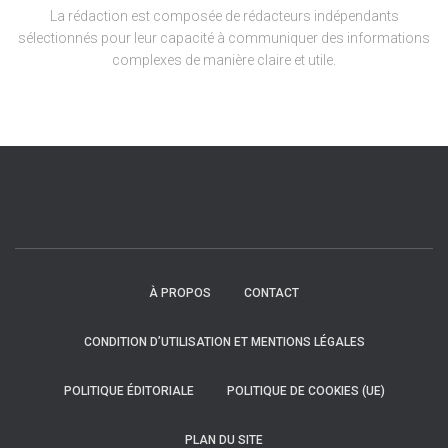
La rédaction est composée de rédacteurs indépendants
sélectionnés pour leur capacité à communiquer des informations
complexes de manière claire et utile.
À PROPOS
CONTACT
CONDITION D’UTILISATION ET MENTIONS LÉGALES
POLITIQUE ÉDITORIALE
POLITIQUE DE COOKIES (UE)
PLAN DU SITE