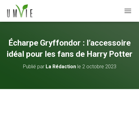
DÉPLI
Écharpe Gryffondor : l’accessoire
idéal pour les fans de Harry Potter
Publié par
La Rédaction
le
2 octobre 2023