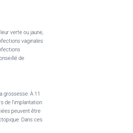
eur verte ou jaune,
nfections vaginales
nfections
onseillé de
la grossesse. À 11
 de l’implantation.
iées peuvent être
ctopique. Dans ces