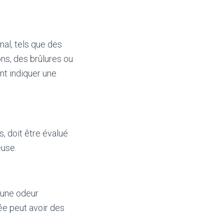
al, tels que des
ns, des brûlures ou
nt indiquer une
, doit être évalué
euse.
u une odeur
ée peut avoir des