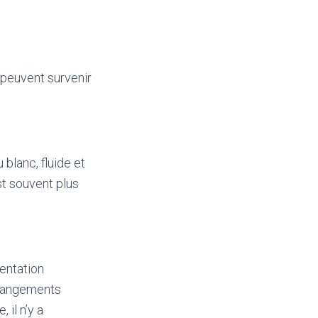
 peuvent survenir
blanc, fluide et
st souvent plus
entation
 changements
 il n’y a