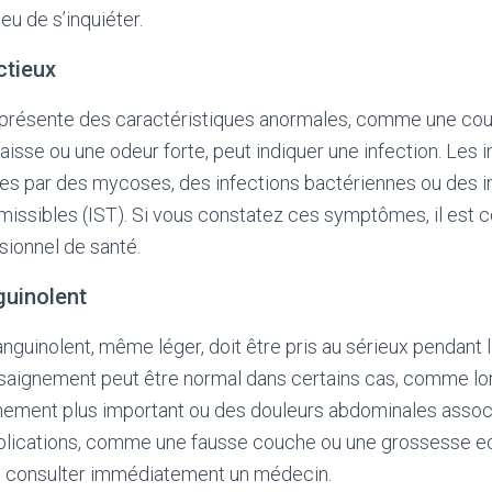
eu de s’inquiéter.
ctieux
présente des caractéristiques anormales, comme une coul
isse ou une odeur forte, peut indiquer une infection. Les i
es par des mycoses, des infections bactériennes ou des i
issibles (IST). Si vous constatez ces symptômes, il est c
sionnel de santé.
uinolent
guinolent, même léger, doit être pris au sérieux pendant 
saignement peut être normal dans certains cas, comme lors
nement plus important ou des douleurs abdominales assoc
lications, comme une fausse couche ou une grossesse e
 de consulter immédiatement un médecin.