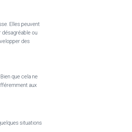
sse. Elles peuvent
r désagréable ou
évelopper des
 Bien que cela ne
 différemment aux
quelques situations