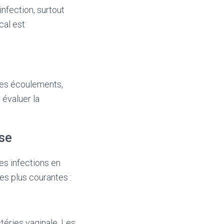
nfection, surtout
cal est
des écoulements,
 évaluer la
sse
s infections en
es plus courantes :
téries vaginale. Les