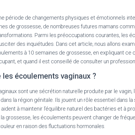
ne période de changements physiques et émotionnels int
nes de grossesse, de nombreuses futures mamans comme
ransformations. Parmi les préoccupations courantes, les 
sciter des inquiétudes. Dans cet article, nous allons exa
oulements à 10 semaines de grossesse, en expliquant ce q
cupant, et quand il est conseillé de consulter un profession
e les écoulements vaginaux ?
inaux sont une sécrétion naturelle produite par le vagin, le
dans la région génitale. Ils jouent un rôle essentiel dans l
aident à maintenir l’équilibre naturel des bactéries et à pr
t la grossesse, les écoulements peuvent changer de fréqu
ouleur en raison des fluctuations hormonales.