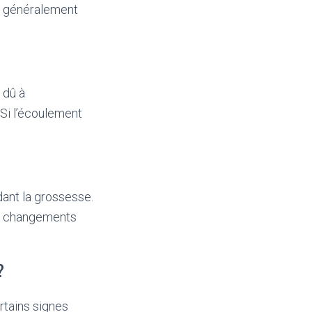
t généralement
 dû à
 Si l’écoulement
dant la grossesse.
les changements
?
tains signes