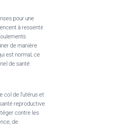
enses pour une
ncent à ressentir
écoulements
miner de manière
ui est normal, ce
nel de santé.
 col de l’utérus et
a santé reproductive
otéger contre les
ence, de