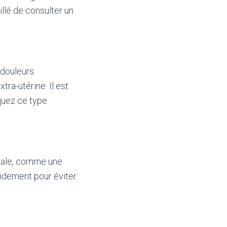
illé de consulter un
 douleurs
ra-utérine. Il est
quez ce type
inale, comme une
pidement pour éviter