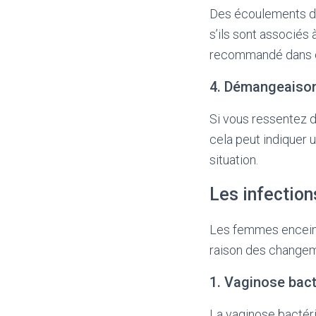
Des écoulements de 
s’ils sont associés
recommandé dans c
4. Démangeaison
Si vous ressentez 
cela peut indiquer u
situation.
Les infection
Les femmes enceint
raison des changeme
1. Vaginose bac
La vaginose bactéri