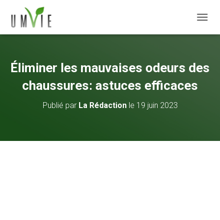
DÉPLI
Éliminer les mauvaises odeurs des
chaussures: astuces efficaces
Publié par
La Rédaction
le
19 juin 2023