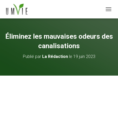
DÉPLI
Éliminez les mauvaises odeurs des
canalisations
Publié par
La Rédaction
le
19 juin 2023