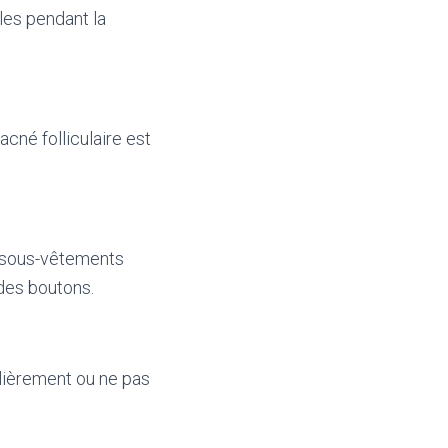
les pendant la
cné folliculaire est
s sous-vêtements
 des boutons.
lièrement ou ne pas