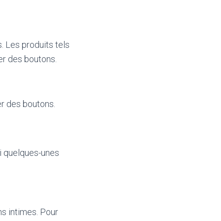
. Les produits tels
er des boutons.
er des boutons.
ci quelques-unes
ns intimes. Pour