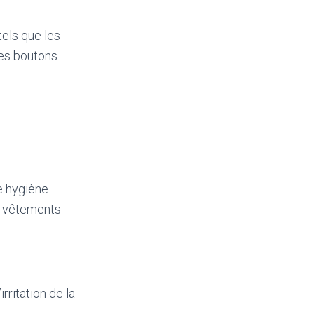
els que les
des boutons.
e hygiène
s-vêtements
rritation de la