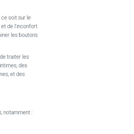
e soit sur le
et de l’inconfort.
iner les boutons
e traiter les
intimes, des
mes, et des
s, notamment :