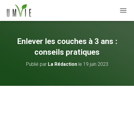
DÉPLI
Enlever les couches à 3 ans :
conseils pratiques
Publié par
La Rédaction
le
19 juin 2023