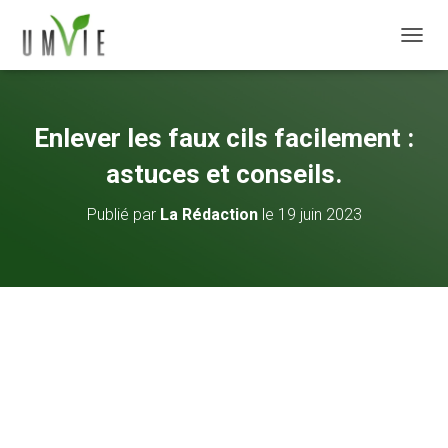
DÉPLI
Enlever les faux cils facilement :
astuces et conseils.
Publié par
La Rédaction
le
19 juin 2023