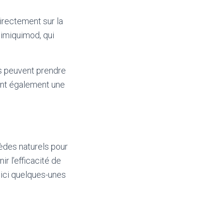
irectement sur la
’imiquimod, qui
ls peuvent prendre
uent également une
mèdes naturels pour
ir l’efficacité de
oici quelques-unes