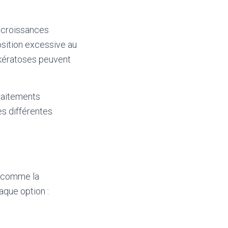
e croissances
osition excessive au
 kératoses peuvent
traitements
es différentes
s comme la
aque option :