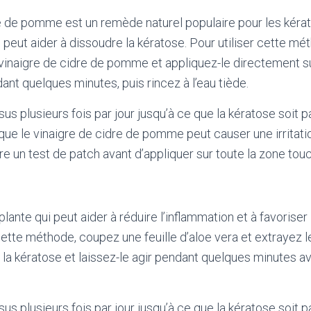
e de pomme est un remède naturel populaire pour les kérato
i peut aider à dissoudre la kératose. Pour utiliser cette m
vinaigre de cidre de pomme et appliquez-le directement su
ant quelques minutes, puis rincez à l’eau tiède.
 plusieurs fois par jour jusqu’à ce que la kératose soit par
que le vinaigre de cidre de pomme peut causer une irritatio
re un test de patch avant d’appliquer sur toute la zone tou
plante qui peut aider à réduire l’inflammation et à favoriser 
cette méthode, coupez une feuille d’aloe vera et extrayez le g
 la kératose et laissez-le agir pendant quelques minutes ava
 plusieurs fois par jour jusqu’à ce que la kératose soit pa