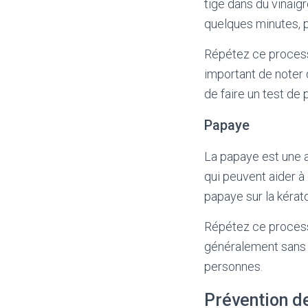
tige dans du vinaig
quelques minutes, pu
Répétez ce processus
important de noter q
de faire un test de 
Papaye
La papaye est une a
qui peuvent aider à
papaye sur la kérato
Répétez ce processu
généralement sans d
personnes.
Prévention d