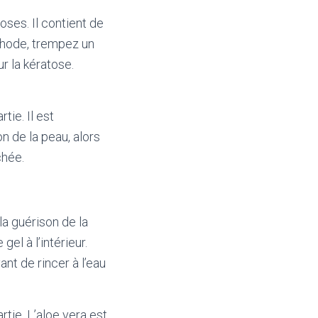
ses. Il contient de
éthode, trempez un
r la kératose.
tie. Il est
n de la peau, alors
chée.
la guérison de la
el à l’intérieur.
nt de rincer à l’eau
rtie. L’aloe vera est