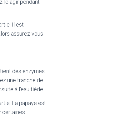
z-le agir pendant
tie. Il est
 alors assurez-vous
ontient des enzymes
uez une tranche de
uite à l’eau tiède.
artie. La papaye est
z certaines