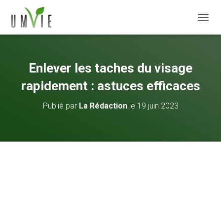
DÉPLI
Enlever les taches du visage
rapidement : astuces efficaces
Publié par
La Rédaction
le
19 juin 2023