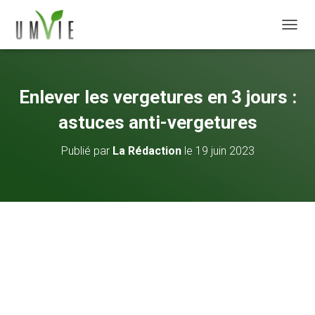
DÉPLI
Enlever les vergetures en 3 jours :
astuces anti-vergetures
Publié par
La Rédaction
le
19 juin 2023