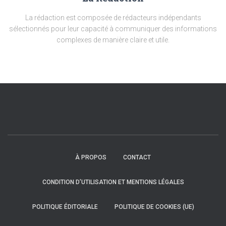
La rédaction est composée de rédacteurs indépendants
sélectionnés pour leur capacité à communiquer des informations
complexes de manière claire et utile.
À PROPOS
CONTACT
CONDITION D’UTILISATION ET MENTIONS LÉGALES
POLITIQUE ÉDITORIALE
POLITIQUE DE COOKIES (UE)