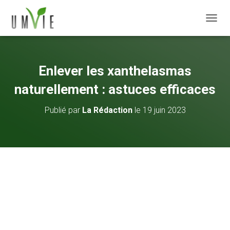
DÉPLI
Enlever les xanthelasmas
naturellement : astuces efficaces
Publié par
La Rédaction
le
19 juin 2023