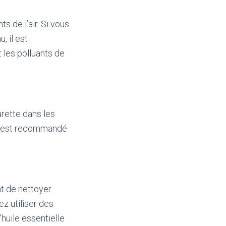
s de l’air. Si vous
, il est
t les polluants de
arette dans les
il est recommandé
nt de nettoyer
z utiliser des
’huile essentielle