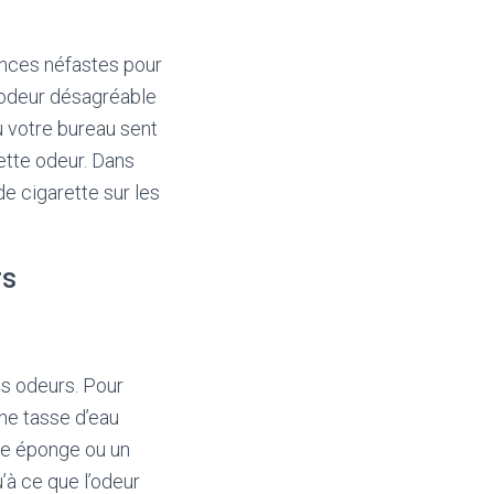
ences néfastes pour
e odeur désagréable
ou votre bureau sent
ette odeur. Dans
de cigarette sur les
rs
es odeurs. Pour
ne tasse d’eau
ne éponge ou un
u’à ce que l’odeur