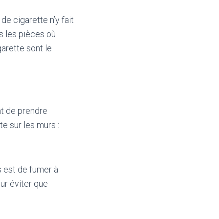
de cigarette n’y fait
s les pièces où
garette sont le
nt de prendre
e sur les murs :
s est de fumer à
our éviter que