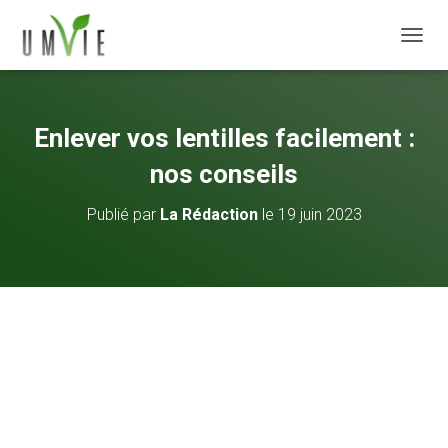
DÉPLI
Enlever vos lentilles facilement :
nos conseils
Publié par
La Rédaction
le
19 juin 2023