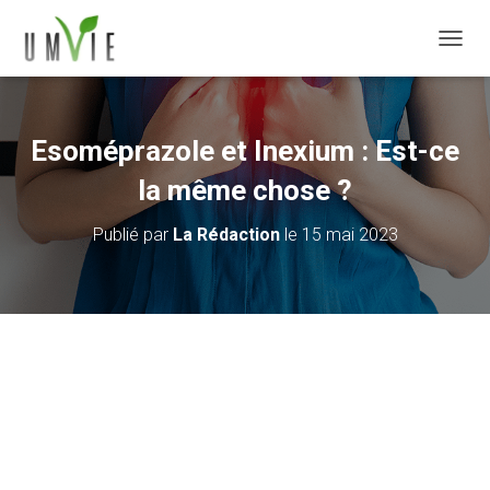
DÉPLI
Esoméprazole et Inexium : Est-ce
la même chose ?
Publié par
La Rédaction
le
15 mai 2023