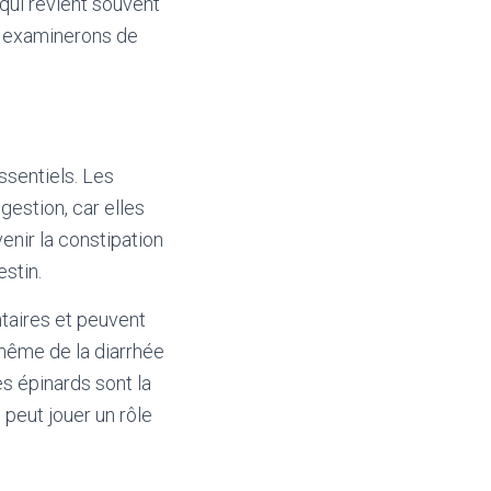
 qui revient souvent
us examinerons de
ssentiels. Les
gestion, car elles
enir la constipation
estin.
taires et peuvent
même de la diarrhée
s épinards sont la
 peut jouer un rôle