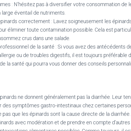
umes : N’hésitez pas à diversifier votre consommation de 
n large éventail de nutriments.
épinards correctement : Lavez soigneusement les épinards
r éliminer toute contamination possible. Cela est particu
onsommez crus dans une salade.
rofessionnel de la santé : Si vous avez des antécédents de
allergie ou de troubles digestifs, il est toujours préférable
de la santé qui pourra vous donner des conseils personnal
épinards ne donnent généralement pas la diarrhée. Leur te
er des symptômes gastro-intestinaux chez certaines perso
e pas que les épinards sont la cause directe de la diarrhée.
ards avec modération et de prendre en compte d’autres 
 intoxications alimentaires possibles. Comme toujours, il e