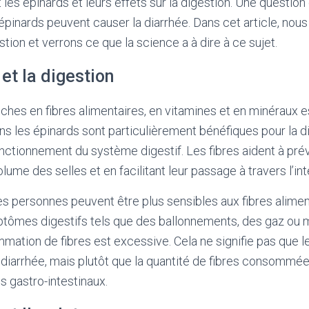
les épinards et leurs effets sur la digestion. Une question
s épinards peuvent causer la diarrhée. Dans cet article, no
tion et verrons ce que la science a à dire à ce sujet.
et la digestion
iches en fibres alimentaires, en vitamines et en minéraux e
ns les épinards sont particulièrement bénéfiques pour la di
onctionnement du système digestif. Les fibres aident à prév
ume des selles et en facilitant leur passage à travers l’int
s personnes peuvent être plus sensibles aux fibres alimen
tômes digestifs tels que des ballonnements, des gaz ou 
mation de fibres est excessive. Cela ne signifie pas que le
 diarrhée, mais plutôt que la quantité de fibres consommée
 gastro-intestinaux.