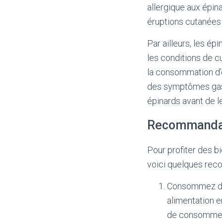
allergique aux épi
éruptions cutanées 
Par ailleurs, les é
les conditions de c
la consommation d’é
des symptômes gastr
épinards avant de l
Recommandat
Pour profiter des b
voici quelques rec
Consommez des
alimentation e
de consommer 