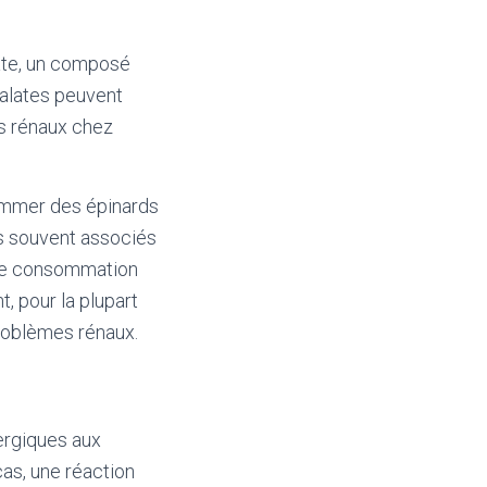
late, un composé
alates peuvent
ls rénaux chez
sommer des épinards
lus souvent associés
une consommation
, pour la plupart
roblèmes rénaux.
ergiques aux
cas, une réaction