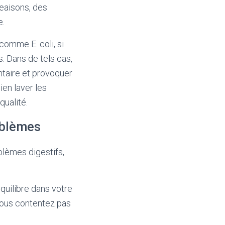
eaisons, des
e.
comme E. coli, si
. Dans de tels cas,
ntaire et provoquer
ien laver les
qualité.
oblèmes
blèmes digestifs,
quilibre dans votre
 vous contentez pas