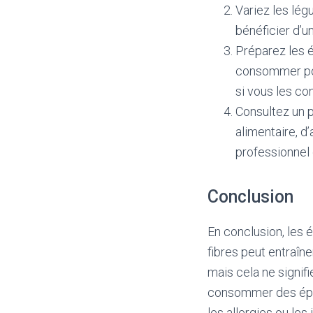
Variez les lég
bénéficier d’u
Préparez les 
consommer pou
si vous les c
Consultez un p
alimentaire, d’
professionnel 
Conclusion
En conclusion, les 
fibres peut entraîn
mais cela ne signifi
consommer des épin
les allergies ou les