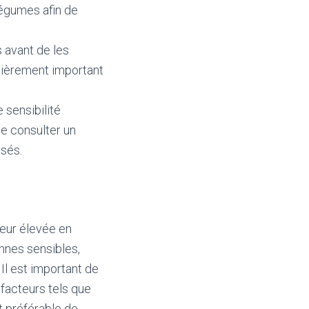
légumes afin de
 avant de les
lièrement important
 sensibilité
 de consulter un
isés.
neur élevée en
nnes sensibles,
 Il est important de
facteurs tels que
st préférable de