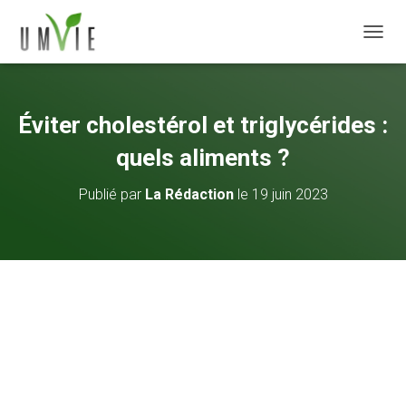
DÉPLI
Éviter cholestérol et triglycérides :
quels aliments ?
Publié par
La Rédaction
le
19 juin 2023