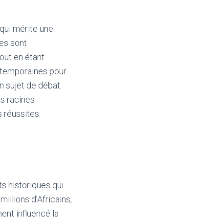
 qui mérite une
les sont
tout en étant
ontemporaines pour
un sujet de débat.
es racines
 réussites.
s historiques qui
illions d’Africains,
nt influencé la