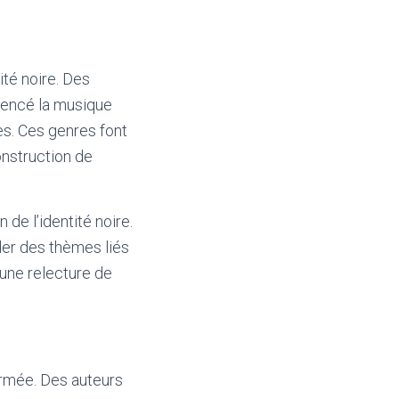
ité noire. Des
luencé la musique
es. Ces genres font
onstruction de
 de l’identité noire.
der des thèmes liés
e une relecture de
firmée. Des auteurs