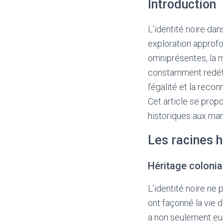
Introduction
L’identité noire da
exploration approfo
omniprésentes, la m
constamment redéfin
l’égalité et la recon
Cet article se propo
historiques aux man
Les racines h
Héritage colonia
L’identité noire ne
ont façonné la vie d
a non seulement eu