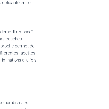
a solidarité entre
derne. Il reconnaît
eurs couches
e approche permet de
ifférentes facettes
iminations à la fois
s de nombreuses