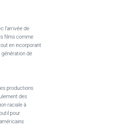
 l’arrivée de
Des films comme
 tout en incorporant
e génération de
des productions
seulement des
on raciale à
util pour
-américains.