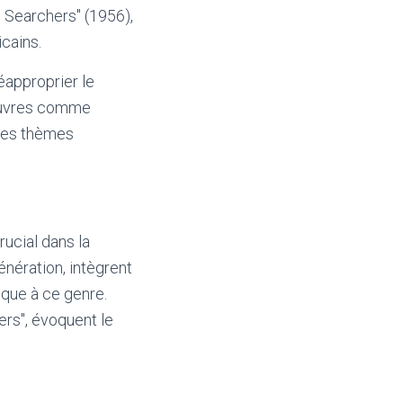
e Searchers" (1956),
cains.
éapproprier le
 œuvres comme
 des thèmes
rucial dans la
énération, intègrent
ique à ce genre.
rs", évoquent le