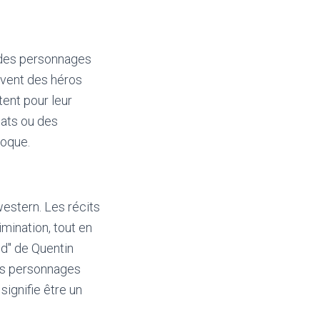
n des personnages
uvent des héros
tent pour leur
dats ou des
poque.
western. Les récits
imination, tout en
ed" de Quentin
es personnages
signifie être un