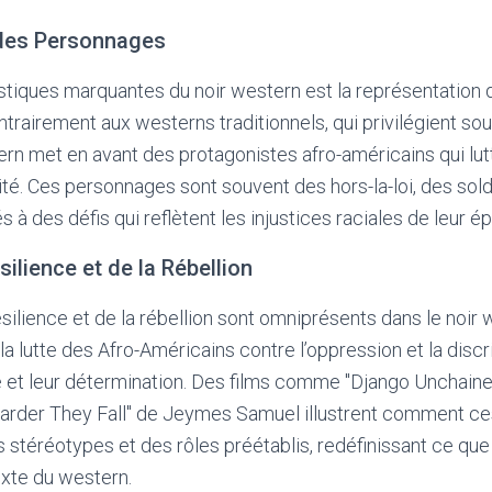
des Personnages
istiques marquantes du noir western est la représentatio
ntrairement aux westerns traditionnels, qui privilégient so
tern met en avant des protagonistes afro-américains qui lut
ntité. Ces personnages sont souvent des hors-la-loi, des sol
s à des défis qui reflètent les injustices raciales de leur é
ilience et de la Rébellion
silience et de la rébellion sont omniprésents dans le noir 
a lutte des Afro-Américains contre l’oppression et la discr
e et leur détermination. Des films comme "Django Unchain
Harder They Fall" de Jeymes Samuel illustrent comment c
 stéréotypes et des rôles préétablis, redéfinissant ce que 
exte du western.